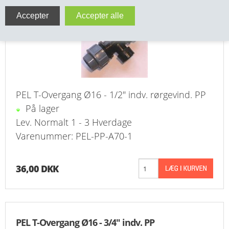
VA FITTINGS & VENTILER
VARME & TILBEHØR
ENTREPENØRARBEJDE- & UDSTYR
VÆRKTØJ
PEL T-Overgang Ø16 - 1/2" indv. rørgevind. PP
På lager
BEFÆSTIGELSE
Lev. Normalt 1 - 3 Hverdage
Varenummer: PEL-PP-A70-1
BESPÆNDING, GUMMIDELE M.M.
BEARBEJDNING, MONTAGE & HAVEARBEJDE
36,00 DKK
MATERIEL HÅNDTERING
FORSIDE
PEL T-Overgang Ø16 - 3/4" indv. PP