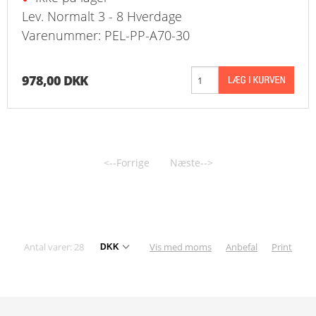
Lev. Normalt 3 - 8 Hverdage
Varenummer: PEL-PP-A70-30
978,00 DKK
<--Forrige
Næste-->
Antal varer: 28
Vis med moms
Anbefal
Print