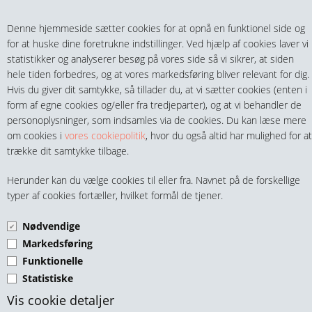
Teltech.dk
0 vare(r) i kurven
Denne hjemmeside sætter cookies for at opnå en funktionel side og
0,00 DKK
for at huske dine foretrukne indstillinger. Ved hjælp af cookies laver vi
statistikker og analyserer besøg på vores side så vi sikrer, at siden
hele tiden forbedres, og at vores markedsføring bliver relevant for dig.
Hvis du giver dit samtykke, så tillader du, at vi sætter cookies (enten i
form af egne cookies og/eller fra tredjeparter), og at vi behandler de
personoplysninger, som indsamles via de cookies. Du kan læse mere
MENU
om cookies i
vores cookiepolitik
, hvor du også altid har mulighed for at
trække dit samtykke tilbage.
FITTINGS
PEL T-OVERGANG INDV. PP
Herunder kan du vælge cookies til eller fra. Navnet på de forskellige
HANER & VENTILER
typer af cookies fortæller, hvilket formål de tjener.
Nødvendige
SLANGER, KOBLINGER & TILBEHØR
Markedsføring
Funktionelle
RØR & TILBEHØR
Statistiske
TEKNIK & AUTOMATIK
Vis cookie detaljer
PEL T-Overgang Ø16 - 1/2" indv. PP