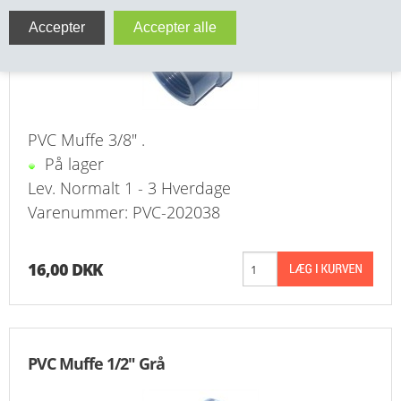
VA FITTINGS & VENTILER
VARME & TILBEHØR
ENTREPENØRARBEJDE- & UDSTYR
PVC Muffe 3/8" .
VÆRKTØJ
På lager
Lev. Normalt 1 - 3 Hverdage
BEFÆSTIGELSE
Varenummer: PVC-202038
BESPÆNDING, GUMMIDELE M.M.
16,00 DKK
BEARBEJDNING, MONTAGE & HAVEARBEJDE
MATERIEL HÅNDTERING
PVC Muffe 1/2" Grå
FORSIDE