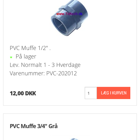
KURV
BESTIL
NYHEDER
PVC Muffe 1/2" .
TILBUD
På lager
Lev. Normalt 1 - 3 Hverdage
PROFIL
Varenummer: PVC-202012
VILKÅR
12,00 DKK
FAQ
SØGNING
PVC Muffe 3/4" Grå
KUNDECENTER