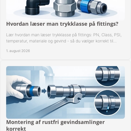
Hvordan læser man trykklasse på fittings?
Lær hvordan man læser trykklasse på fittings: PN, Class, PSI,
temperatur, materiale og gevind - så du vælger korrekt til
anlæggets driftsdata i praksis.
1. august 2026
Montering af rustfri gevindsamlinger
korrekt