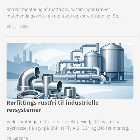
Korrekt montering af rustfri gevindsamlinger kræver
matchende gevind, ren montage og korrekt tætning. Se
metoden til driftssikre forbindelser i praksis.
30. juli 2026
Rørfittings rustfri til industrielle
rørsystemer
Vælg rørfittings rustfri med korrekt gevind, stålkvalitet og
trykklasse. Få styr på BSP, NPT, AISI 304 og 316 før montage
til driftssikre industrielle anlæg.
28. juli 2026