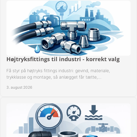
Højtryksfittings til industri - korrekt valg
Få styr på højtryks fittings industri: gevind, materiale,
trykklasse og montage, så anlægget får tætte,
dokumenterbare forbindelser i drift hver dag.
3. august 2026