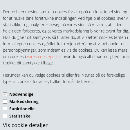
Teltech.dk
0 vare(r) i kurven
Denne hjemmeside sætter cookies for at opnå en funktionel side og
0,00 DKK
for at huske dine foretrukne indstillinger. Ved hjælp af cookies laver vi
statistikker og analyserer besøg på vores side så vi sikrer, at siden
hele tiden forbedres, og at vores markedsføring bliver relevant for dig.
Hvis du giver dit samtykke, så tillader du, at vi sætter cookies (enten i
form af egne cookies og/eller fra tredjeparter), og at vi behandler de
personoplysninger, som indsamles via de cookies. Du kan læse mere
MENU
om cookies i
vores cookiepolitik
, hvor du også altid har mulighed for at
trække dit samtykke tilbage.
FITTINGS
PVC MUFFE
Herunder kan du vælge cookies til eller fra. Navnet på de forskellige
HANER & VENTILER
typer af cookies fortæller, hvilket formål de tjener.
Nødvendige
SLANGER, KOBLINGER & TILBEHØR
Markedsføring
Funktionelle
RØR & TILBEHØR
Statistiske
PVC Muffe 3/8" Grå
TEKNIK & AUTOMATIK
Vis cookie detaljer