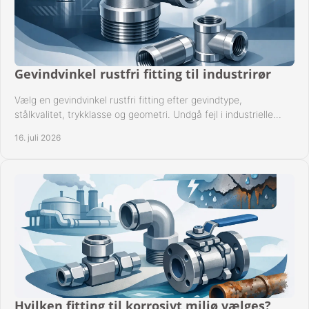
Gevindvinkel rustfri fitting til industrirør
Vælg en gevindvinkel rustfri fitting efter gevindtype,
stålkvalitet, trykklasse og geometri. Undgå fejl i industrielle
rørsystemer ved montage sikkert.
16. juli 2026
Hvilken fitting til korrosivt miljø vælges?