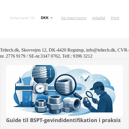
Antal varer: 10
Vis med moms
Anbefal
Print
Teltech.dk, Skovvejen 12, DK-4420 Regstrup, info@teltech.dk, CVR-
nr. 2776 9179 / SE-nr.3347 0762, Telf.: 9396 3212
Guide til BSPT-gevindidentifikation i praksis