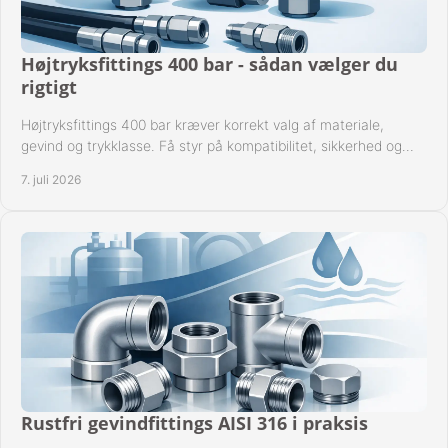
Højtryksfittings 400 bar - sådan vælger du
rigtigt
Højtryksfittings 400 bar kræver korrekt valg af materiale,
gevind og trykklasse. Få styr på kompatibilitet, sikkerhed og
drift i praksis.
7. juli 2026
Rustfri gevindfittings AISI 316 i praksis