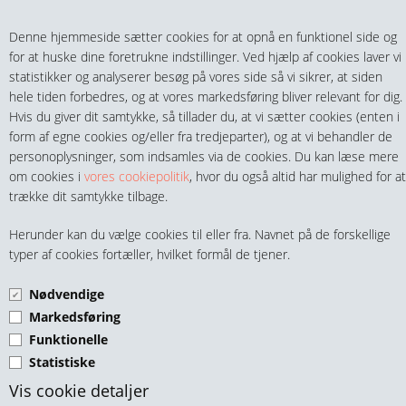
Teltech.dk
0 vare(r) i kurven
Denne hjemmeside sætter cookies for at opnå en funktionel side og
0,00 DKK
for at huske dine foretrukne indstillinger. Ved hjælp af cookies laver vi
statistikker og analyserer besøg på vores side så vi sikrer, at siden
hele tiden forbedres, og at vores markedsføring bliver relevant for dig.
Hvis du giver dit samtykke, så tillader du, at vi sætter cookies (enten i
form af egne cookies og/eller fra tredjeparter), og at vi behandler de
personoplysninger, som indsamles via de cookies. Du kan læse mere
MENU
om cookies i
vores cookiepolitik
, hvor du også altid har mulighed for at
trække dit samtykke tilbage.
FITTINGS
SLUTMUFFE RUND LIM-
Herunder kan du vælge cookies til eller fra. Navnet på de forskellige
HANER & VENTILER
typer af cookies fortæller, hvilket formål de tjener.
LIM GRÅ PVC
Nødvendige
SLANGER, KOBLINGER & TILBEHØR
Markedsføring
Funktionelle
RØR & TILBEHØR
Statistiske
TEKNIK & AUTOMATIK
Vis cookie detaljer
PVC Slutmuffe Ø16 Grå