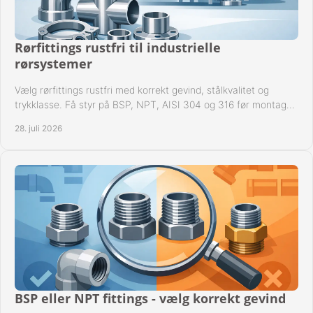
Rørfittings rustfri til industrielle
rørsystemer
Vælg rørfittings rustfri med korrekt gevind, stålkvalitet og
trykklasse. Få styr på BSP, NPT, AISI 304 og 316 før montage
til driftssikre industrielle anlæg.
28. juli 2026
BSP eller NPT fittings - vælg korrekt gevind