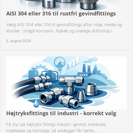
AISI 304 eller 316 til rustfri gevindfittings
Vælg AISI 304 eller 316 til gevindfittings efter miljø, medie og
klorider. Undgå korrosion, fejlkøb og unødige driftsstop i
procesanlæg og rørsystemer.
5. august 2026
Højtryksfittings til industri - korrekt valg
Få styr på højtryks fittings industri: gevind, materiale,
trykklasse og montage, så anlægget får tætte,