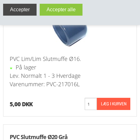
VA FITTINGS & VENTILER
VARME & TILBEHØR
ENTREPENØRARBEJDE- & UDSTYR
VÆRKTØJ
PVC Lim/Lim Slutmuffe Ø16.
På lager
BEFÆSTIGELSE
Lev. Normalt 1 - 3 Hverdage
Varenummer: PVC-217016L
BESPÆNDING, GUMMIDELE M.M.
BEARBEJDNING, MONTAGE & HAVEARBEJDE
5,00 DKK
MATERIEL HÅNDTERING
FORSIDE
PVC Slutmuffe Ø20 Grå