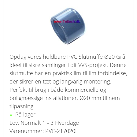
KURV
BESTIL
NYHEDER
TILBUD
Opdag vores holdbare PVC Slutmuffe Ø20 Grå,
ideel til sikre samlinger i dit VVS-projekt. Denne
PROFIL
slutmuffe har en praktisk lim-til-lim forbindelse,
der sikrer en tæt og langvarig montering.
VILKÅR
Perfekt til brug i både kommercielle og
FAQ
boligmæssige installationer. Ø20 mm til nem
tilpasning.
SØGNING
På lager
Lev. Normalt 1 - 3 Hverdage
KUNDECENTER
Varenummer: PVC-217020L