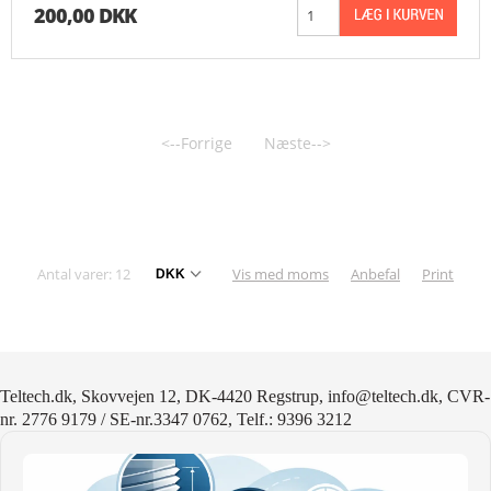
200,00 DKK
<--Forrige
Næste-->
Antal varer: 12
Vis med moms
Anbefal
Print
Teltech.dk, Skovvejen 12, DK-4420 Regstrup, info@teltech.dk, CVR-
nr. 2776 9179 / SE-nr.3347 0762, Telf.: 9396 3212