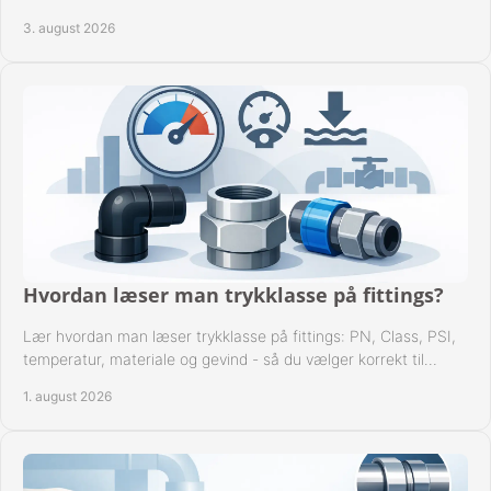
dokumenterbare forbindelser i drift hver dag.
3. august 2026
Hvordan læser man trykklasse på fittings?
Lær hvordan man læser trykklasse på fittings: PN, Class, PSI,
temperatur, materiale og gevind - så du vælger korrekt til
anlæggets driftsdata i praksis.
1. august 2026