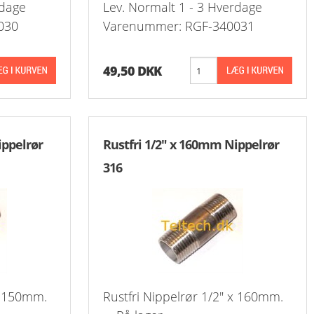
rdage
Lev. Normalt 1 - 3 Hverdage
030
Varenummer: RGF-340031
Stål Kombi Vakuum-Manometer Ø63 +
Prop Ti
Push-O
Stål Manometer Ø50 Messing Studs 
Vinkel
49,50 DKK
Stål Manometer Ø63 Messing Studs 
Skotge
Stål Manometer Ø100 Messing Studs
Overg.
ippelrør
Rustfri 1/2" x 160mm Nippelrør
Stål Manometer Ø40 Messing Studs B
Overg.
316
Stål Manometer Ø50 Messing Studs B
Push-I
Stål Manometer Ø63 Messing Studs B
Drøvle
Vinkel
Kontra
 x 150mm.
Rustfri Nippelrør 1/2" x 160mm.