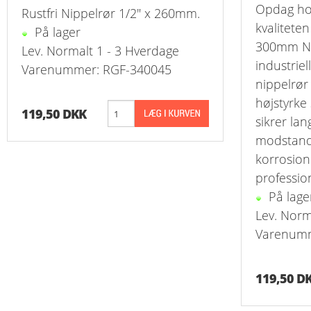
Opdag ho
Rustfri Nippelrør 1/2" x 260mm.
kvaliteten
På lager
300mm Nip
Lev. Normalt 1 - 3 Hverdage
industriel
Varenummer: RGF-340045
nippelrør 
højstyrke 
119,50 DKK
sikrer lan
modstand
korrosion 
professio
På lage
Lev. Norm
Varenumm
119,50 D