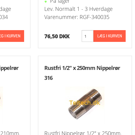
På lager
Kontra
rdage
Lev. Normalt 1 - 3 Hverdage
034
Varenummer: RGF-340035
76,50 DKK
ippelrør
Rustfri 1/2" x 250mm Nippelrør
316
 x 210mm.
Rustfri Nippelrør 1/2" x 250mm.