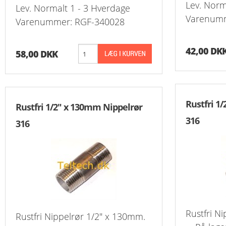
Lev. Norm
Lev. Normalt 1 - 3 Hverdage
Varenumm
Varenummer: RGF-340028
Reduk. Brystn
T-Stk. Samlin
Overg. Ventil
Slange Koblin
Udluftningsven
Slangenippelr
K
Reduk. Brystn
Overg. Ventil
Slangeforskrun
Nippelrør Galv
K
42,00 DK
58,00 DKK
Reduk. Brystn
Push-In Vent
Vinkel Slangef
Bøjning Lang 
Reduk. Brystn
Drøvleventil/
Slangenippel
Union Overg. 
Rustfri 1
Rustfri 1/2" x 130mm Nippelrør
Nippelmuffer 
Vinkel Overg.
Slutmuffe For
316
316
Nippelmuffer 
Kontraventil 
Nippelmuffer 
Kontraventil 
Nippelmuffer 
Nippelmuffer 
Rustfri N
Rustfri Nippelrør 1/2" x 130mm.