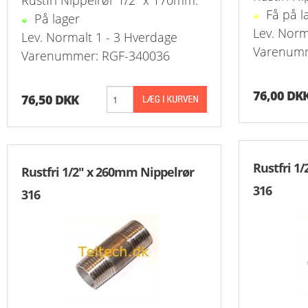
Rustfri Nippelrør 1/2" x 170mm.
Få på l
Slangeforskru
På lager
Lev. Norm
Lev. Normalt 1 - 3 Hverdage
Slangeforskru
Varenumm
Varenummer: RGF-340036
Slangenippelr
76,00 DK
76,50 DKK
Nippelrør BSP
Slangenippelr
Rustfri 1
Rustfri 1/2" x 260mm Nippelrør
Swivel Muffe-
316
316