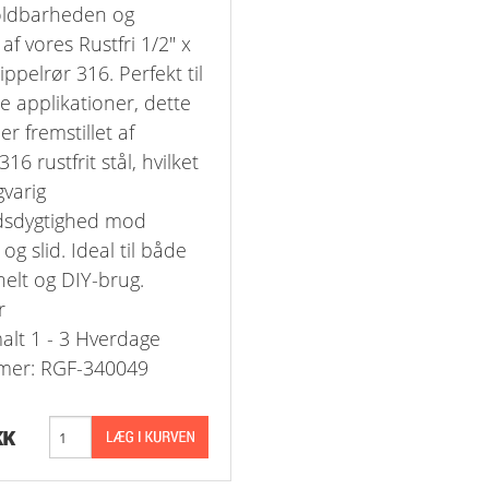
ldbarheden og
-Rustfrie 1½" Nippelrør 316
 af vores Rustfri 1/2" x
pelrør 316. Perfekt til
-Rustfrie 2" Nippelrør 316
le applikationer, dette
er fremstillet af
-Rustfrie 2½" Nippelrør 316
316 rustfrit stål, hvilket
gvarig
-Rustfrie 3" Nippelrør 316
sdygtighed mod
-Rustfrie 4" Nippelrør 316
og slid. Ideal til både
nelt og DIY-brug.
r
alt 1 - 3 Hverdage
er: RGF-340049
KK