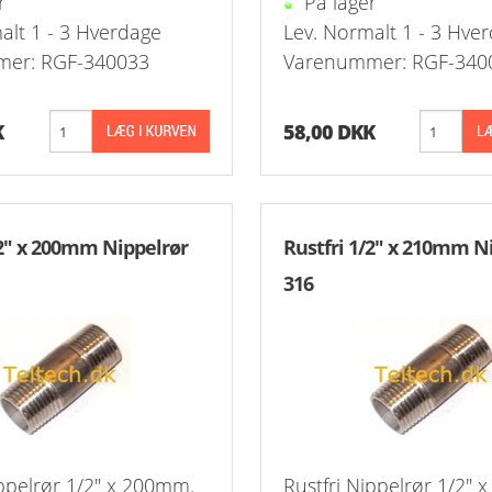
r
På lager
 1-Step Rustfrie 316
Nippelrør 2" Galv.
alt 1 - 3 Hverdage
Lev. Normalt 1 - 3 Hve
er: RGF-340033
Varenummer: RGF-340
 2-Step Rustfrie 316
Nippelrør 2½" Galv.
 3-Step Rustfrie 316
Nippelrør 3" Galv.
K
58,00 DKK
 4-Step Rustfrie 316
Nippelrør 4" Galv.
r Rustfrie 316
/2" x 200mm Nippelrør
Rustfri 1/2" x 210mm N
ustfri 316
316
tfri 316
Udv. BSPT Rustfrie 316 15 Bar
Indv. BSPP Rustfrie 316
nippel Rustfri 316
ippelrør 1/2" x 200mm.
Rustfri Nippelrør 1/2"