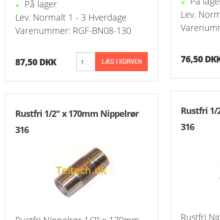
På lage
På lager
Reduk. Muffer
Lev. Norm
Lev. Normalt 1 - 3 Hverdage
Varenumm
Reduk. Muffer
Varenummer: RGF-BN08-130
Reduk. Muffer
76,50 DK
87,50 DKK
Reduk. Muffer
Kontramøtrike
Rustfri 1
Rustfri 1/2" x 170mm Nippelrør
Overbøjning R
316
316
Vægvinkel Rus
Slangenipler 
Slangenipler 
Vinkel Slange
Rustfri N