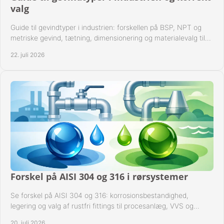
valg
Guide til gevindtyper i industrien: forskellen på BSP, NPT og
metriske gevind, tætning, dimensionering og materialevalg til
sikre rørsystemer i drift.
22. juli 2026
Forskel på AISI 304 og 316 i rørsystemer
Se forskel på AISI 304 og 316: korrosionsbestandighed,
legering og valg af rustfri fittings til procesanlæg, VVS og
industrielle rørsystemer under drift.
20. juli 2026