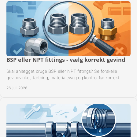
BSP eller NPT fittings - vælg korrekt gevind
Skal anlægget bruge BSP eller NPT fittings? Se forskelle i
gevindvinkel, tætning, materialevalg og kontrol før korrekt
montage i professionelle rørsystemer.
26. juli 2026