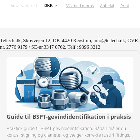
Antal varer: 11
Vis med moms
Anbefal
Print
Teltech.dk, Skovvejen 12, DK-4420 Regstrup, info@teltech.dk, CVR-
nr. 2776 9179 / SE-nr.3347 0762, Telf.: 9396 3212
Guide til BSPT-gevindidentifikation i praksis
Praktisk guide til BSPT gevindidentifikation: Sådan måler du
konus, stigning og diameter og vælger korrekte rustfri fittings