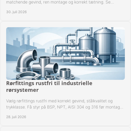
matchende gevind, ren montage og korrekt tætning. Se
metoden til driftssikre forbindelser i praksis.
30. juli 2026
Rørfittings rustfri til industrielle
rørsystemer
Vælg rørfittings rustfri med korrekt gevind, stålkvalitet og
trykklasse. Få styr på BSP, NPT, AISI 304 og 316 før montage
til driftssikre industrielle anlæg.
28. juli 2026