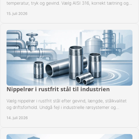
temperatur, tryk og gevind. Vælg AISI 316, korrekt tætning og
passende udførelse i drift.
15. juli 2026
Nippelrør i rustfrit stål til industrien
Vælg nippelrør i rustfrit stål efter gevind, længde, stålkvalitet
og driftsforhold. Undgå fejl i industrielle rørsystemer og
reparationer sikkert hver gang.
14. juli 2026