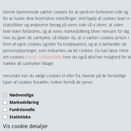
Teltech.dk
0 vare(r) i kurven
Denne hjemmeside sætter cookies for at opnå en funktionel side og
0,00 DKK
for at huske dine foretrukne indstillinger. Ved hjælp af cookies laver vi
statistikker og analyserer besøg på vores side så vi sikrer, at siden
hele tiden forbedres, og at vores markedsføring bliver relevant for dig.
Hvis du giver dit samtykke, så tillader du, at vi sætter cookies (enten i
form af egne cookies og/eller fra tredjeparter), og at vi behandler de
personoplysninger, som indsamles via de cookies. Du kan læse mere
MENU
om cookies i
vores cookiepolitik
, hvor du også altid har mulighed for at
trække dit samtykke tilbage.
FITTINGS
SILICONE SLANGER
Herunder kan du vælge cookies til eller fra. Navnet på de forskellige
HANER & VENTILER
typer af cookies fortæller, hvilket formål de tjener.
Nødvendige
SLANGER, KOBLINGER & TILBEHØR
Markedsføring
Funktionelle
RØR & TILBEHØR
Statistiske
Siliconeslange Ø2/Ø4
TEKNIK & AUTOMATIK
Vis cookie detaljer