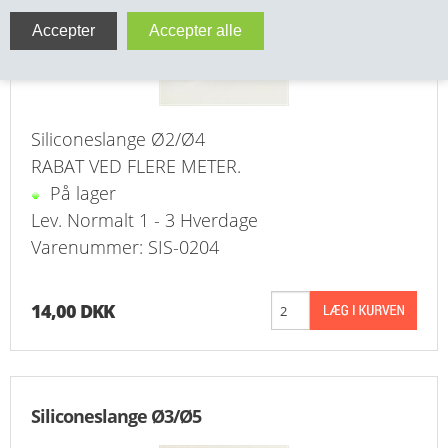
VA FITTINGS & VENTILER
VARME & TILBEHØR
ENTREPENØRARBEJDE- & UDSTYR
Siliconeslange Ø2/Ø4
RABAT VED FLERE METER.
VÆRKTØJ
På lager
Lev. Normalt 1 - 3 Hverdage
BEFÆSTIGELSE
Varenummer: SIS-0204
BESPÆNDING, GUMMIDELE M.M.
14,00 DKK
BEARBEJDNING, MONTAGE & HAVEARBEJDE
MATERIEL HÅNDTERING
Siliconeslange Ø3/Ø5
FORSIDE