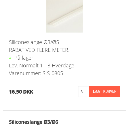
KURV
BESTIL
NYHEDER
Siliconeslange Ø3/Ø5
TILBUD
RABAT VED FLERE METER.
På lager
PROFIL
Lev. Normalt 1 - 3 Hverdage
Varenummer: SIS-0305
VILKÅR
FAQ
16,50 DKK
SØGNING
KUNDECENTER
Siliconeslange Ø3/Ø6