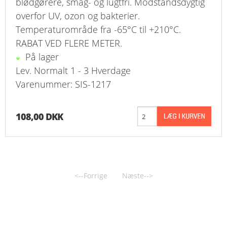
blødgørere, smag- og lugtfri. Modstandsdygtig
overfor UV, ozon og bakterier.
Temperaturområde fra -65°C til +210°C.
RABAT VED FLERE METER.
På lager
Lev. Normalt 1 - 3 Hverdage
Varenummer: SIS-1217
108,00 DKK
<--Forrige
Næste-->