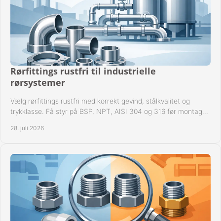
Rørfittings rustfri til industrielle
rørsystemer
Vælg rørfittings rustfri med korrekt gevind, stålkvalitet og
trykklasse. Få styr på BSP, NPT, AISI 304 og 316 før montage
til driftssikre industrielle anlæg.
28. juli 2026