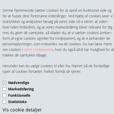
Teltech.dk
0 vare(r) i kurven
Denne hjemmeside sætter cookies for at opnå en funktionel side og
0,00 DKK
for at huske dine foretrukne indstillinger. Ved hjælp af cookies laver vi
statistikker og analyserer besøg på vores side så vi sikrer, at siden
hele tiden forbedres, og at vores markedsføring bliver relevant for dig.
Hvis du giver dit samtykke, så tillader du, at vi sætter cookies (enten i
form af egne cookies og/eller fra tredjeparter), og at vi behandler de
personoplysninger, som indsamles via de cookies. Du kan læse mere
MENU
om cookies i
vores cookiepolitik
, hvor du også altid har mulighed for at
trække dit samtykke tilbage.
FITTINGS
LØSFLANGE GRÅ PVC
Herunder kan du vælge cookies til eller fra. Navnet på de forskellige
HANER & VENTILER
typer af cookies fortæller, hvilket formål de tjener.
Nødvendige
SLANGER, KOBLINGER & TILBEHØR
Markedsføring
Funktionelle
RØR & TILBEHØR
Statistiske
TEKNIK & AUTOMATIK
PVC Løsflange Ø20 Grå
Vis cookie detaljer