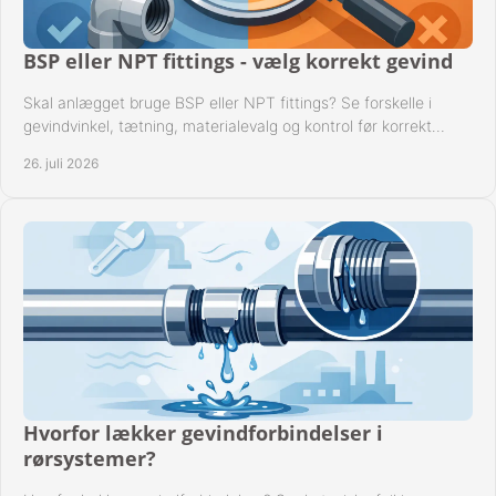
BSP eller NPT fittings - vælg korrekt gevind
Skal anlægget bruge BSP eller NPT fittings? Se forskelle i
gevindvinkel, tætning, materialevalg og kontrol før korrekt
montage i professionelle rørsystemer.
26. juli 2026
Hvorfor lækker gevindforbindelser i
rørsystemer?