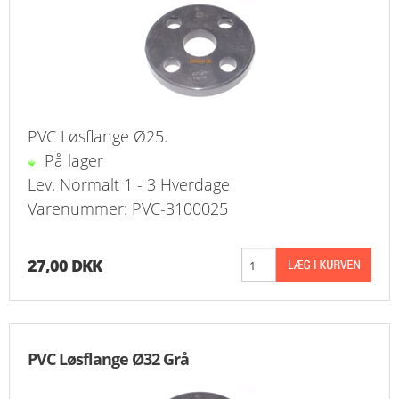
KURV
BESTIL
NYHEDER
PVC Løsflange Ø25.
TILBUD
På lager
Lev. Normalt 1 - 3 Hverdage
PROFIL
Varenummer: PVC-3100025
VILKÅR
27,00 DKK
FAQ
SØGNING
PVC Løsflange Ø32 Grå
KUNDECENTER