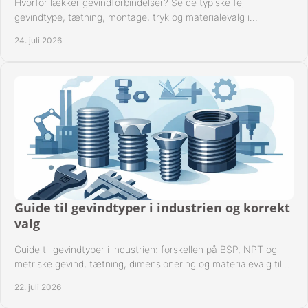
Hvorfor lækker gevindforbindelser? Se de typiske fejl i
gevindtype, tætning, montage, tryk og materialevalg i
industrielle rørsystemer i drift hver dag.
24. juli 2026
Guide til gevindtyper i industrien og korrekt
valg
Guide til gevindtyper i industrien: forskellen på BSP, NPT og
metriske gevind, tætning, dimensionering og materialevalg til
sikre rørsystemer i drift.
22. juli 2026