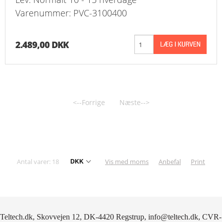
Varenummer: PVC-3100400
2.489,00 DKK
<--Forrige
Næste-->
Antal varer: 18
Vis med moms
Anbefal
Print
Teltech.dk, Skovvejen 12, DK-4420 Regstrup, info@teltech.dk, CVR-