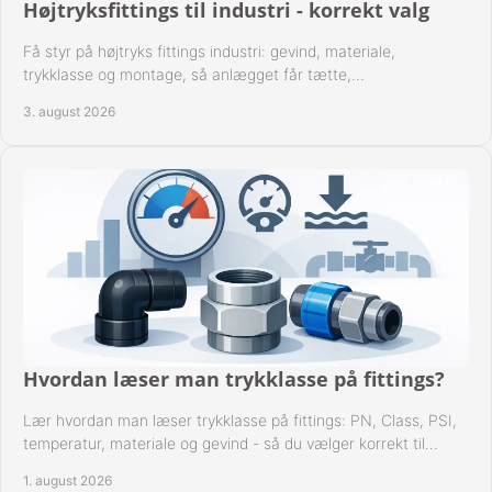
Højtryksfittings til industri - korrekt valg
Få styr på højtryks fittings industri: gevind, materiale,
trykklasse og montage, så anlægget får tætte,
dokumenterbare forbindelser i drift hver dag.
3. august 2026
Hvordan læser man trykklasse på fittings?
Lær hvordan man læser trykklasse på fittings: PN, Class, PSI,
temperatur, materiale og gevind - så du vælger korrekt til
anlæggets driftsdata i praksis.
1. august 2026