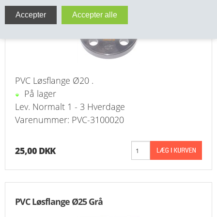
VA FITTINGS & VENTILER
VARME & TILBEHØR
ENTREPENØRARBEJDE- & UDSTYR
PVC Løsflange Ø20 .
VÆRKTØJ
På lager
Lev. Normalt 1 - 3 Hverdage
BEFÆSTIGELSE
Varenummer: PVC-3100020
BESPÆNDING, GUMMIDELE M.M.
25,00 DKK
BEARBEJDNING, MONTAGE & HAVEARBEJDE
MATERIEL HÅNDTERING
PVC Løsflange Ø25 Grå
FORSIDE