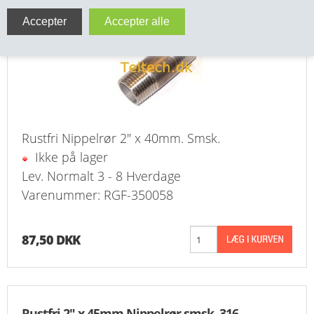
Rustfri 2" x 40mm Nippelrør smsk. 316
VA FITTINGS & VENTILER
VARME & TILBEHØR
ENTREPENØRARBEJDE- & UDSTYR
VÆRKTØJ
Rustfri Nippelrør 2" x 40mm. Smsk.
Ikke på lager
BEFÆSTIGELSE
Lev. Normalt 3 - 8 Hverdage
BESPÆNDING, GUMMIDELE M.M.
Varenummer: RGF-350058
BEARBEJDNING, MONTAGE & HAVEARBEJDE
87,50 DKK
MATERIEL HÅNDTERING
FORSIDE
Rustfri 2" x 45mm Nippelrør smsk. 316