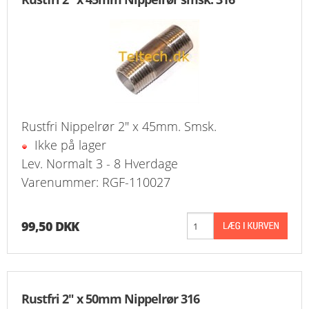
KURV
BESTIL
NYHEDER
TILBUD
Rustfri Nippelrør 2" x 45mm. Smsk.
Ikke på lager
PROFIL
Lev. Normalt 3 - 8 Hverdage
Varenummer: RGF-110027
VILKÅR
FAQ
99,50 DKK
SØGNING
KUNDECENTER
Rustfri 2" x 50mm Nippelrør 316