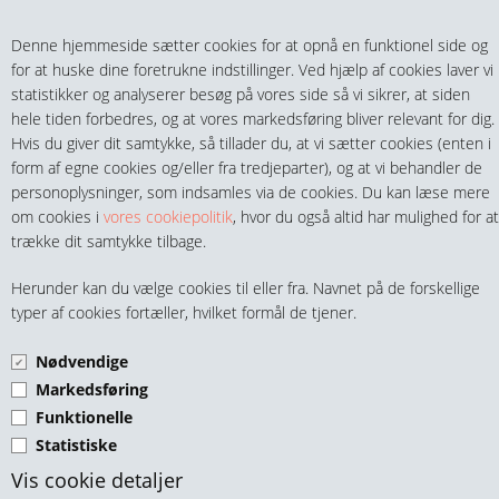
Teltech.dk
0 vare(r) i kurven
Denne hjemmeside sætter cookies for at opnå en funktionel side og
0,00 DKK
for at huske dine foretrukne indstillinger. Ved hjælp af cookies laver vi
statistikker og analyserer besøg på vores side så vi sikrer, at siden
hele tiden forbedres, og at vores markedsføring bliver relevant for dig.
Hvis du giver dit samtykke, så tillader du, at vi sætter cookies (enten i
form af egne cookies og/eller fra tredjeparter), og at vi behandler de
personoplysninger, som indsamles via de cookies. Du kan læse mere
MENU
om cookies i
vores cookiepolitik
, hvor du også altid har mulighed for at
trække dit samtykke tilbage.
FITTINGS
RUSTFRIE 2" NIPPELRØR
Herunder kan du vælge cookies til eller fra. Navnet på de forskellige
HANER & VENTILER
typer af cookies fortæller, hvilket formål de tjener.
316
Nødvendige
SLANGER, KOBLINGER & TILBEHØR
Markedsføring
Funktionelle
RØR & TILBEHØR
Statistiske
TEKNIK & AUTOMATIK
Vis cookie detaljer