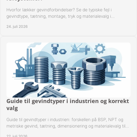
Hvorfor lækker gevindforbindelser? Se de typiske fejl i
gevindtype, tætning, montage, tryk og materialevalg i
industrielle rørsystemer i drift hver dag.
24. juli 2026
Guide til gevindtyper i industrien og korrekt
valg
Guide til gevindtyper i industrien: forskellen på BSP, NPT og
metriske gevind, tætning, dimensionering og materialevalg til
sikre rørsystemer i drift.
22. juli 2026