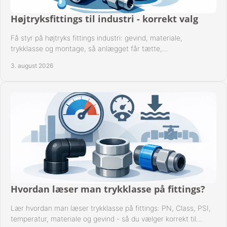
Højtryksfittings til industri - korrekt valg
Få styr på højtryks fittings industri: gevind, materiale,
trykklasse og montage, så anlægget får tætte,
dokumenterbare forbindelser i drift hver dag.
3. august 2026
Hvordan læser man trykklasse på fittings?
Lær hvordan man læser trykklasse på fittings: PN, Class, PSI,
temperatur, materiale og gevind - så du vælger korrekt til