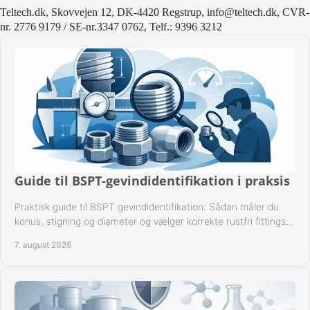
Teltech.dk, Skovvejen 12, DK-4420 Regstrup, info@teltech.dk, CVR-
nr. 2776 9179 / SE-nr.3347 0762, Telf.: 9396 3212
Guide til BSPT-gevindidentifikation i praksis
Praktisk guide til BSPT gevindidentifikation: Sådan måler du
konus, stigning og diameter og vælger korrekte rustfri fittings
til industrien i praksis.
7. august 2026