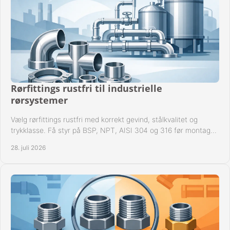
Rørfittings rustfri til industrielle
rørsystemer
Vælg rørfittings rustfri med korrekt gevind, stålkvalitet og
trykklasse. Få styr på BSP, NPT, AISI 304 og 316 før montage
til driftssikre industrielle anlæg.
28. juli 2026