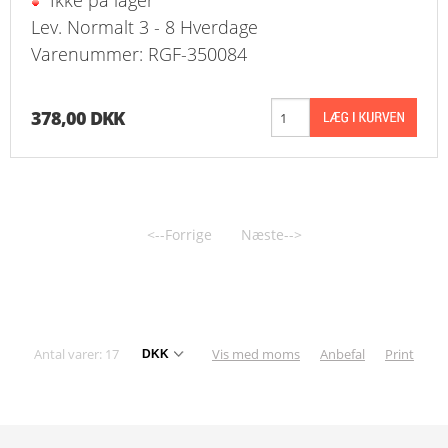
Ikke på lager
Lev. Normalt 3 - 8 Hverdage
Varenummer: RGF-350084
378,00 DKK
<--Forrige
Næste-->
Antal varer: 17
Vis med moms
Anbefal
Print