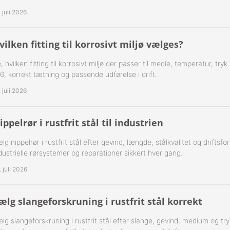
. juli 2026
-Rustfrie 1½" Nippelrør 316
-Rustfrie 2" Nippelrør 316
vilken fitting til korrosivt miljø vælges?
, hvilken fitting til korrosivt miljø der passer til medie, temperatur, try
-Rustfrie 2½" Nippelrør 316
6, korrekt tætning og passende udførelse i drift.
-Rustfrie 3" Nippelrør 316
. juli 2026
-Rustfrie 4" Nippelrør 316
ippelrør i rustfrit stål til industrien
lg nippelrør i rustfrit stål efter gevind, længde, stålkvalitet og driftsfor
dustrielle rørsystemer og reparationer sikkert hver gang.
. juli 2026
ælg slangeforskruning i rustfrit stål korrekt
lg slangeforskruning i rustfrit stål efter slange, gevind, medium og tr