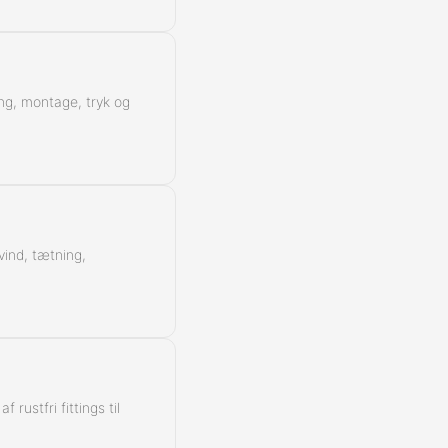
Kontra
ing, montage, tryk og
vind, tætning,
rustfri fittings til