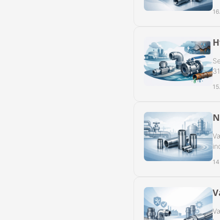
16
H
Se
31
15
N
Væ
in
14
V
Væ