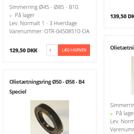
Simmerring Ø45 - Ø85 - B10.
Slangeforskru
På lager
139,50 D
Slangeforskru
Lev. Normalt 1 - 3 Hverdage
Varenummer: OTR-04508510-OA
Slangenippelr
Olietætni
Nippelrør BSP
129,50 DKK
Slangenippelr
Swivel Muffe-
Olietætningsring Ø50 - Ø58 - B4
Speciel
Simmerrin
På lage
Lev. Norm
Varenumm