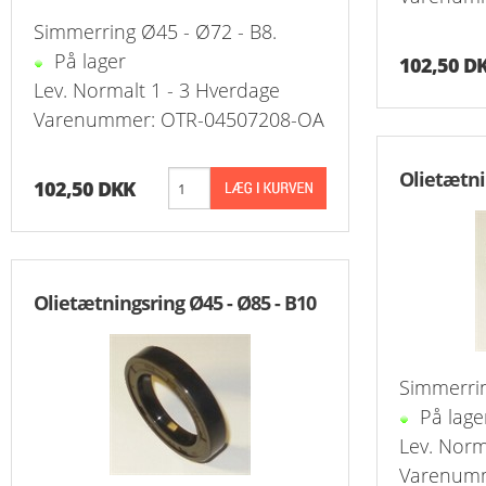
Reduk. Muffer
Simmerring Ø45 - Ø72 - B8.
På lager
Reduk. Muffer
102,50 D
Lev. Normalt 1 - 3 Hverdage
Reduk. Muffer
Varenummer: OTR-04507208-OA
Reduk. Muffer
Olietætni
102,50 DKK
Kontramøtrike
Overbøjning R
Olietætningsring Ø45 - Ø85 - B10
Vægvinkel Rus
Slangenipler 
Simmerrin
Slangenipler 
På lage
Lev. Norm
Vinkel Slange
Varenumm