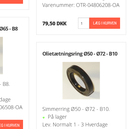
Varenummer: OTR-04806208-OA
79,50 DKK
Ø65 - B8
Olietætningsring Ø50 - Ø72 - B10
 B8.
rdage
06508-OA
Simmerring Ø50 - Ø72 - B10.
På lager
Lev. Normalt 1 - 3 Hverdage