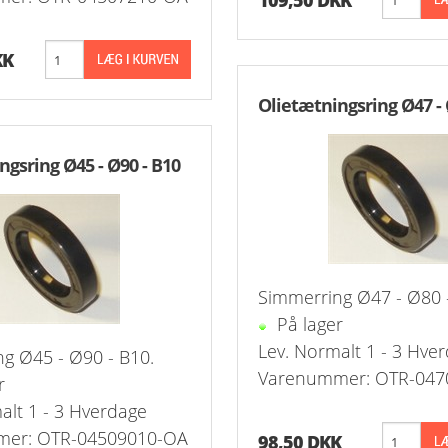
109,50 DKK
 1-Step Rustfrie 316
Nippelrør 2" Galv.
 2-Step Rustfrie 316
KK
Nippelrør 2½" Galv.
Olietætningsring Ø47 - 
 3-Step Rustfrie 316
Nippelrør 3" Galv.
 4-Step Rustfrie 316
Nippelrør 4" Galv.
ngsring Ø45 - Ø90 - B10
r Rustfrie 316
ustfri 316
tfri 316
Simmerring Ø47 - Ø80 
På lager
Udv. BSPT Rustfrie 316 15 Bar
Lev. Normalt 1 - 3 Hve
g Ø45 - Ø90 - B10.
Varenummer: OTR-047
Indv. BSPP Rustfrie 316
r
alt 1 - 3 Hverdage
nippel Rustfri 316
er: OTR-04509010-OA
98,50 DKK