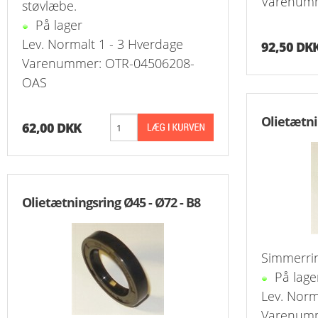
Varenumm
støvlæbe.
På lager
Reduk. Brystn
T-Stk. Samlin
Overg. Ventil
Slange Koblin
Udluftningsven
Slangenippelr
K
Lev. Normalt 1 - 3 Hverdage
92,50 DK
Varenummer: OTR-04506208-
Reduk. Brystn
Overg. Ventil
Slangeforskrun
Nippelrør Galv
K
OAS
Reduk. Brystn
Push-In Vent
Vinkel Slangef
Bøjning Lang 
Olietætni
62,00 DKK
Reduk. Brystn
Drøvleventil/
Slangenippel
Union Overg. 
Nippelmuffer 
Vinkel Overg.
Slutmuffe For
Nippelmuffer 
Kontraventil 
Olietætningsring Ø45 - Ø72 - B8
Nippelmuffer 
Kontraventil 
Simmerrin
Nippelmuffer 
På lage
Nippelmuffer 
Lev. Norm
Varenumm