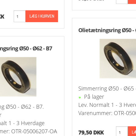
ning Flad Tætning Rustfri 316
KK
ning Kugle Tætning Rustfri 316
Olietætningsring Ø50 - 
ør Udv. BSPT Rustfrie 316
ngsring Ø50 - Ø62 - B7
T Rustfrie 316
-Rustfrie 1/8" Nippelrør 316
ør Forkrøppet Rustfrie 304
-Rustfrie 1/4" Nippelrør 316
Nippel Rustfri 316
-Rustfrie 3/8" Nippelrør 316
Simmerring Ø50 - Ø65 -
-Rustfrie 1/2" Nippelrør 316
På lager
Lev. Normalt 1 - 3 Hve
-Rustfrie 3/4" Nippelrør 316
g Ø50 - Ø62 - B7.
Varenummer: OTR-050
r
-Rustfrie 1" Nippelrør 316
alt 1 - 3 Hverdage
er: OTR-05006207-OA
79,50 DKK
-Rustfrie 1 1/4" Nippelrør 316