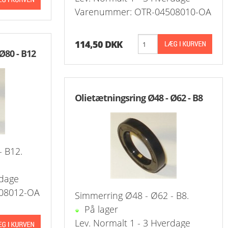
Kontra
Varenummer: OTR-04508010-OA
114,50 DKK
Ø80 - B12
Olietætningsring Ø48 - Ø62 - B8
- B12.
rdage
08012-OA
Simmerring Ø48 - Ø62 - B8.
På lager
Lev. Normalt 1 - 3 Hverdage