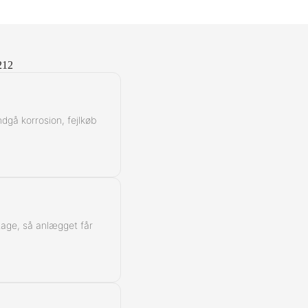
212
ndgå korrosion, fejlkøb
ntage, så anlægget får