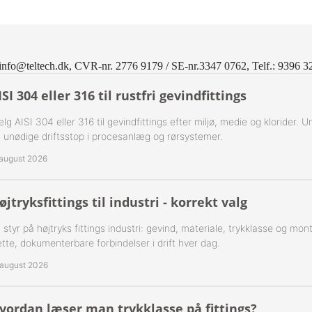
ning Flad Tætning Rustfri 316
ning Kugle Tætning Rustfri 316
info@teltech.dk, CVR-nr. 2776 9179 / SE-nr.3347 0762, Telf.: 9396 3
ør Udv. BSPT Rustfrie 316
ISI 304 eller 316 til rustfri gevindfittings
T Rustfrie 316
-Rustfrie 1/8" Nippelrør 316
lg AISI 304 eller 316 til gevindfittings efter miljø, medie og klorider. U
 unødige driftsstop i procesanlæg og rørsystemer.
ør Forkrøppet Rustfrie 304
-Rustfrie 1/4" Nippelrør 316
 august 2026
Nippel Rustfri 316
-Rustfrie 3/8" Nippelrør 316
øjtryksfittings til industri - korrekt valg
-Rustfrie 1/2" Nippelrør 316
 styr på højtryks fittings industri: gevind, materiale, trykklasse og mo
-Rustfrie 3/4" Nippelrør 316
tte, dokumenterbare forbindelser i drift hver dag.
 august 2026
-Rustfrie 1" Nippelrør 316
-Rustfrie 1 1/4" Nippelrør 316
vordan læser man trykklasse på fittings?