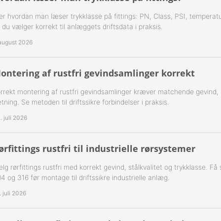
r hvordan man læser trykklasse på fittings: PN, Class, PSI, temperatu
-Rustfrie 1½" Nippelrør 316
 du vælger korrekt til anlæggets driftsdata i praksis.
-Rustfrie 2" Nippelrør 316
 august 2026
-Rustfrie 2½" Nippelrør 316
ontering af rustfri gevindsamlinger korrekt
-Rustfrie 3" Nippelrør 316
rrekt montering af rustfri gevindsamlinger kræver matchende gevind,
tning. Se metoden til driftssikre forbindelser i praksis.
-Rustfrie 4" Nippelrør 316
. juli 2026
ørfittings rustfri til industrielle rørsystemer
lg rørfittings rustfri med korrekt gevind, stålkvalitet og trykklasse. F
4 og 316 før montage til driftssikre industrielle anlæg.
. juli 2026