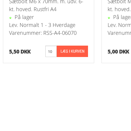
Sætbolt M6 x 70mm. m. udv. 6-
Sætbolt M
Reduk. Muffer
kt. hoved. Rustfri A4
kt. hoved.
På lager
På lage
Reduk. Muffer
Lev. Normalt 1 - 3 Hverdage
Lev. Norm
Reduk. Muffer
Varenummer: RSS-A4-06070
Varenumm
Reduk. Muffer
5,50 DKK
5,00 DKK
Kontramøtrike
Overbøjning R
Vægvinkel Rus
Slangenipler 
Slangenipler 
Vinkel Slange