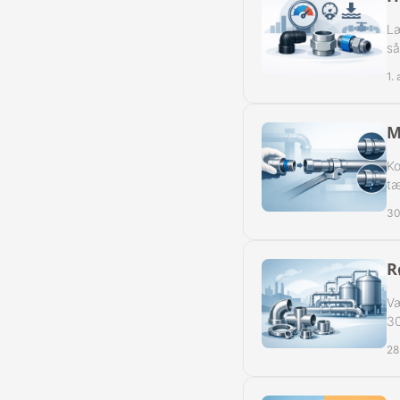
Læ
så
1.
M
Ko
tæ
30
R
Væ
30
28