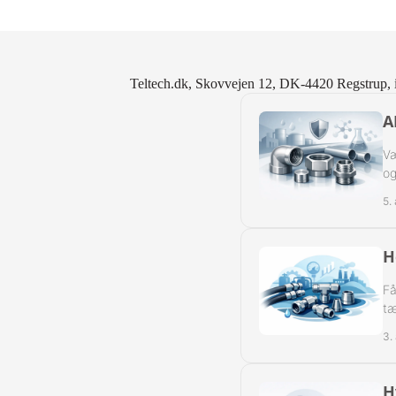
Slangeforskru
Slangeforskru
Teltech.dk, Skovvejen 12, DK-4420 Regstrup, 
Slangenippelr
A
Nippelrør BSP
Væ
og
Slangenippelr
5.
Swivel Muffe-
H
Få
tæ
3.
H