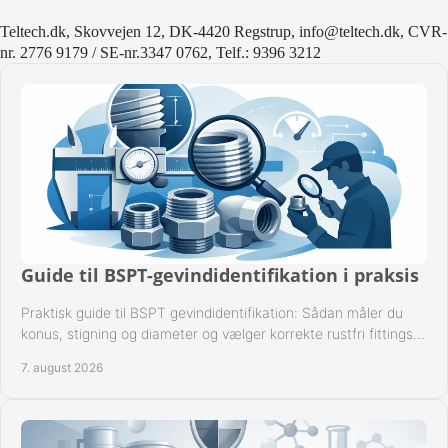
Teltech.dk, Skovvejen 12, DK-4420 Regstrup, info@teltech.dk, CVR-
nr. 2776 9179 / SE-nr.3347 0762, Telf.: 9396 3212
Guide til BSPT-gevindidentifikation i praksis
Praktisk guide til BSPT gevindidentifikation: Sådan måler du
konus, stigning og diameter og vælger korrekte rustfri fittings
til industrien i praksis.
7. august 2026