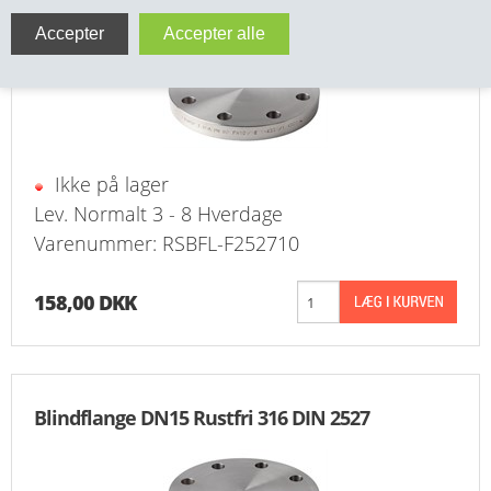
Blindflange DN10 Rustfri 316 DIN 2527
VA FITTINGS & VENTILER
VARME & TILBEHØR
ENTREPENØRARBEJDE- & UDSTYR
Ikke på lager
VÆRKTØJ
Lev. Normalt 3 - 8 Hverdage
Varenummer: RSBFL-F252710
BEFÆSTIGELSE
BESPÆNDING, GUMMIDELE M.M.
158,00 DKK
BEARBEJDNING, MONTAGE & HAVEARBEJDE
MATERIEL HÅNDTERING
Blindflange DN15 Rustfri 316 DIN 2527
FORSIDE