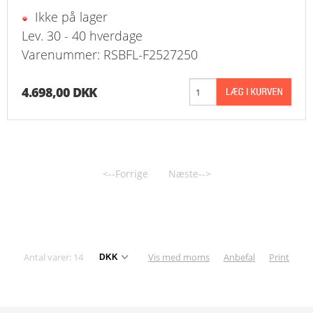
Ikke på lager
Lev. 30 - 40 hverdage
Varenummer: RSBFL-F2527250
4.698,00 DKK
<--Forrige
Næste-->
Antal varer: 14
Vis med moms
Anbefal
Print