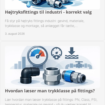
Højtryksfittings til industri - korrekt valg
Få styr på højtryks fittings industri: gevind, materiale,
trykklasse og montage, så anlægget får tætte,
dokumenterbare forbindelser i drift hver dag.
3. august 2026
Hvordan læser man trykklasse på fittings?
Lær hvordan man læser trykklasse på fittings: PN, Class, PSI,
temperatur, materiale og gevind - så du vælger korrekt til