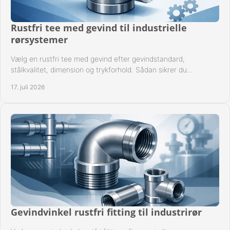
Rustfri tee med gevind til industrielle
rørsystemer
Vælg en rustfri tee med gevind efter gevindstandard,
stålkvalitet, dimension og trykforhold. Sådan sikrer du
kompatible og driftssikre rørforbindelser.
17. juli 2026
Gevindvinkel rustfri fitting til industrirør