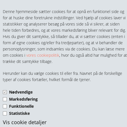
Teltech.dk
0 vare(r) i kurven
Denne hjemmeside sætter cookies for at opnå en funktionel side og
0,00 DKK
for at huske dine foretrukne indstillinger. Ved hjælp af cookies laver vi
statistikker og analyserer besøg på vores side så vi sikrer, at siden
hele tiden forbedres, og at vores markedsføring bliver relevant for dig.
Hvis du giver dit samtykke, så tillader du, at vi sætter cookies (enten i
form af egne cookies og/eller fra tredjeparter), og at vi behandler de
personoplysninger, som indsamles via de cookies. Du kan læse mere
MENU
om cookies i
vores cookiepolitik
, hvor du også altid har mulighed for at
trække dit samtykke tilbage.
FITTINGS
BLINDFLANGE RUSTFRI
Herunder kan du vælge cookies til eller fra. Navnet på de forskellige
HANER & VENTILER
typer af cookies fortæller, hvilket formål de tjener.
SYREFAST 316
Nødvendige
SLANGER, KOBLINGER & TILBEHØR
Markedsføring
Funktionelle
RØR & TILBEHØR
Statistiske
TEKNIK & AUTOMATIK
Vis cookie detaljer