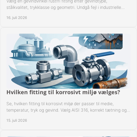
Vælg en gevindvinkel rustfri fitting efter gevindtype,
stålkvalitet, trykklasse og geometri. Undgå fejl i industrielle
rørsystemer ved montage sikkert.
16. juli 2026
Hvilken fitting til korrosivt miljø vælges?
Se, hvilken fitting til korrosivt miljø der passer til medie,
temperatur, tryk og gevind. Vælg AISI 316, korrekt tætning og
passende udførelse i drift.
15. juli 2026