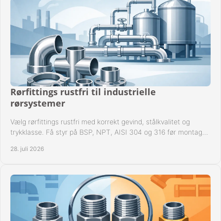
Rørfittings rustfri til industrielle
rørsystemer
Vælg rørfittings rustfri med korrekt gevind, stålkvalitet og
trykklasse. Få styr på BSP, NPT, AISI 304 og 316 før montage
til driftssikre industrielle anlæg.
28. juli 2026