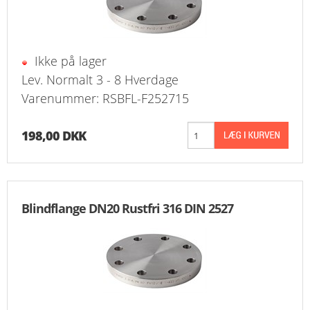
KURV
BESTIL
Ikke på lager
Lev. Normalt 3 - 8 Hverdage
NYHEDER
Varenummer: RSBFL-F252715
TILBUD
198,00 DKK
PROFIL
VILKÅR
Blindflange DN20 Rustfri 316 DIN 2527
FAQ
SØGNING
KUNDECENTER