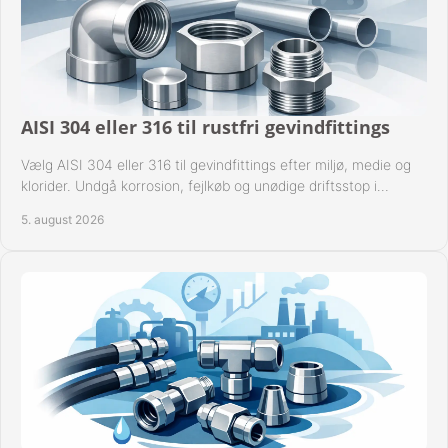
KURV
BESTIL
NYHEDER
AISI 304 eller 316 til rustfri gevindfittings
Vælg AISI 304 eller 316 til gevindfittings efter miljø, medie og
TILBUD
klorider. Undgå korrosion, fejlkøb og unødige driftsstop i
procesanlæg og rørsystemer.
PROFIL
5. august 2026
VILKÅR
FAQ
SØGNING
KUNDECENTER