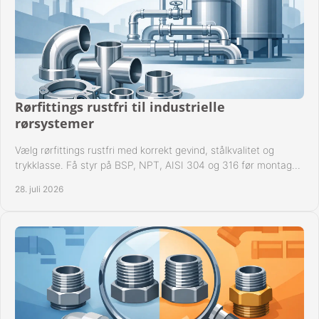
Rørfittings rustfri til industrielle
rørsystemer
Vælg rørfittings rustfri med korrekt gevind, stålkvalitet og
trykklasse. Få styr på BSP, NPT, AISI 304 og 316 før montage
til driftssikre industrielle anlæg.
28. juli 2026