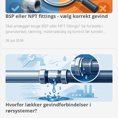
BSP eller NPT fittings - vælg korrekt gevind
Skal anlægget bruge BSP eller NPT fittings? Se forskelle i
gevindvinkel, tætning, materialevalg og kontrol før korrekt
montage i professionelle rørsystemer.
26. juli 2026
Hvorfor lækker gevindforbindelser i
rørsystemer?