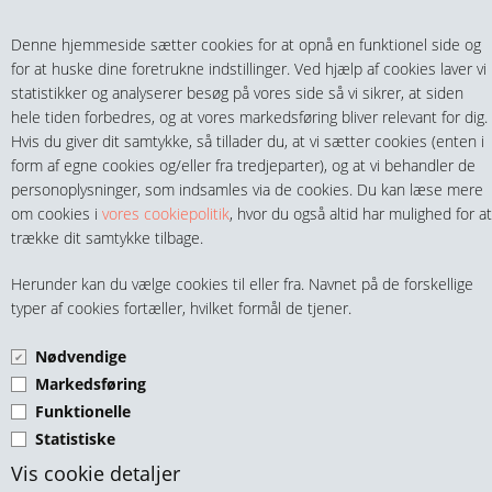
Teltech.dk
0 vare(r) i kurven
Denne hjemmeside sætter cookies for at opnå en funktionel side og
0,00 DKK
for at huske dine foretrukne indstillinger. Ved hjælp af cookies laver vi
statistikker og analyserer besøg på vores side så vi sikrer, at siden
hele tiden forbedres, og at vores markedsføring bliver relevant for dig.
Hvis du giver dit samtykke, så tillader du, at vi sætter cookies (enten i
form af egne cookies og/eller fra tredjeparter), og at vi behandler de
personoplysninger, som indsamles via de cookies. Du kan læse mere
MENU
om cookies i
vores cookiepolitik
, hvor du også altid har mulighed for at
trække dit samtykke tilbage.
FITTINGS
SLANGENIPLER GRÅ PP
Herunder kan du vælge cookies til eller fra. Navnet på de forskellige
HANER & VENTILER
typer af cookies fortæller, hvilket formål de tjener.
LIGE Slangenippel GRÅ PP
Nødvendige
SLANGER, KOBLINGER & TILBEHØR
Vinkel Slangenippel GRÅ PP
Markedsføring
Funktionelle
RØR & TILBEHØR
Statistiske
TEKNIK & AUTOMATIK
Vis cookie detaljer
Teltech.dk, Skovvejen 12, DK-4420 Regstrup, info@teltech.dk, CVR-