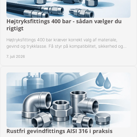
Højtryksfittings 400 bar - sådan vælger du
rigtigt
Højtryksfittings 400 bar kræver korrekt valg af materiale,
gevind og trykklasse. Få styr på kompatibilitet, sikkerhed og
drift i praksis.
7. juli 2026
Rustfri gevindfittings AISI 316 i praksis