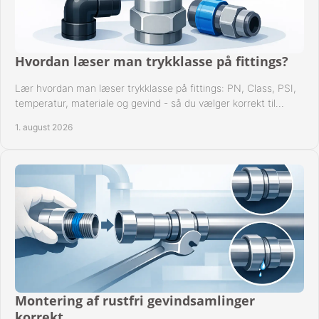
Hvordan læser man trykklasse på fittings?
Lær hvordan man læser trykklasse på fittings: PN, Class, PSI,
temperatur, materiale og gevind - så du vælger korrekt til
anlæggets driftsdata i praksis.
1. august 2026
Montering af rustfri gevindsamlinger
korrekt