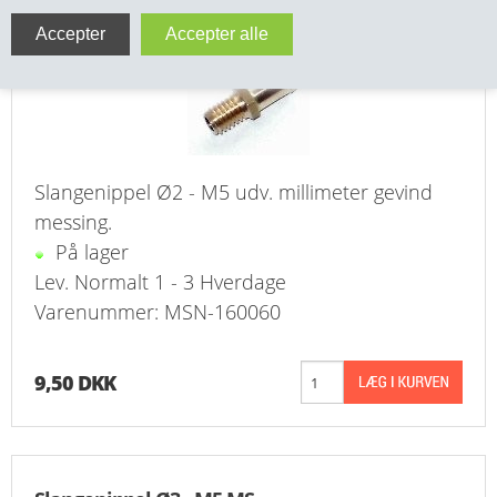
Slangenippel Ø2 - M5 MS
VA FITTINGS & VENTILER
VARME & TILBEHØR
ENTREPENØRARBEJDE- & UDSTYR
Slangenippel Ø2 - M5 udv. millimeter gevind
VÆRKTØJ
messing.
BEFÆSTIGELSE
På lager
Lev. Normalt 1 - 3 Hverdage
BESPÆNDING, GUMMIDELE M.M.
Varenummer: MSN-160060
BEARBEJDNING, MONTAGE & HAVEARBEJDE
9,50 DKK
MATERIEL HÅNDTERING
FORSIDE