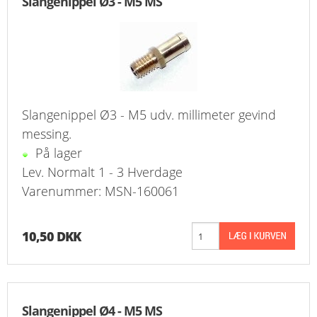
Slangenippel Ø3 - M5 MS
KURV
BESTIL
NYHEDER
Slangenippel Ø3 - M5 udv. millimeter gevind
TILBUD
messing.
På lager
PROFIL
Lev. Normalt 1 - 3 Hverdage
VILKÅR
Varenummer: MSN-160061
FAQ
10,50 DKK
SØGNING
KUNDECENTER
Slangenippel Ø4 - M5 MS