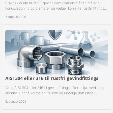
Praktisk guide til BSPT gevindidentifikation: Sådan måler du
konus, stigning og diameter og vælger korrekte rustfri fittings
til industrien i praksis.
7. august 2026
AISI 304 eller 316 til rustfri gevindfittings
Vælg AISI 304 eller 316 til gevindfittings efter miljø, medie og
klorider. Undgå korrosion, fejlkøb og unødige driftsstop i
procesanlæg og rørsystemer.
5. august 2026