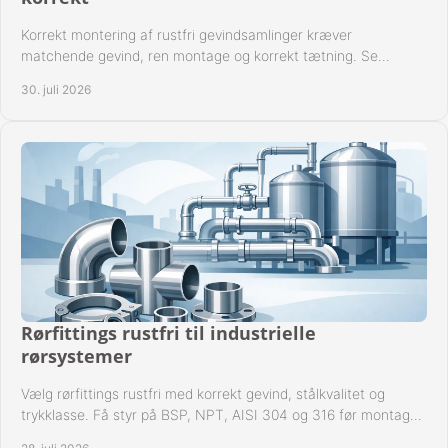
Korrekt montering af rustfri gevindsamlinger kræver
matchende gevind, ren montage og korrekt tætning. Se
metoden til driftssikre forbindelser i praksis.
30. juli 2026
Rørfittings rustfri til industrielle
rørsystemer
Vælg rørfittings rustfri med korrekt gevind, stålkvalitet og
trykklasse. Få styr på BSP, NPT, AISI 304 og 316 før montage
til driftssikre industrielle anlæg.