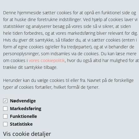
Teltech.dk
0 vare(r) i kurven
Denne hjemmeside sætter cookies for at opnå en funktionel side og
0,00 DKK
for at huske dine foretrukne indstillinger. Ved hjælp af cookies laver vi
statistikker og analyserer besøg på vores side så vi sikrer, at siden
hele tiden forbedres, og at vores markedsføring bliver relevant for dig.
Hvis du giver dit samtykke, så tillader du, at vi sætter cookies (enten i
form af egne cookies og/eller fra tredjeparter), og at vi behandler de
personoplysninger, som indsamles via de cookies. Du kan læse mere
MENU
om cookies i
vores cookiepolitik
, hvor du også altid har mulighed for at
trække dit samtykke tilbage.
FITTINGS
SLANGENIPLER UDV.
Herunder kan du vælge cookies til eller fra. Navnet på de forskellige
HANER & VENTILER
typer af cookies fortæller, hvilket formål de tjener.
MILLIMETER GEVIND MS
Nødvendige
SLANGER, KOBLINGER & TILBEHØR
Markedsføring
Funktionelle
RØR & TILBEHØR
Statistiske
TEKNIK & AUTOMATIK
Vis cookie detaljer