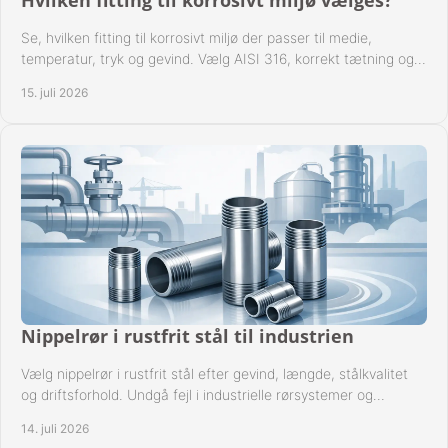
Hvilken fitting til korrosivt miljø vælges?
Se, hvilken fitting til korrosivt miljø der passer til medie,
temperatur, tryk og gevind. Vælg AISI 316, korrekt tætning og
passende udførelse i drift.
15. juli 2026
Nippelrør i rustfrit stål til industrien
Vælg nippelrør i rustfrit stål efter gevind, længde, stålkvalitet
og driftsforhold. Undgå fejl i industrielle rørsystemer og
reparationer sikkert hver gang.
14. juli 2026