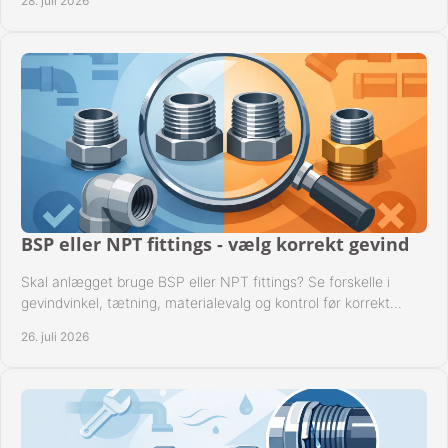
28. juli 2026
BSP eller NPT fittings - vælg korrekt gevind
Skal anlægget bruge BSP eller NPT fittings? Se forskelle i
gevindvinkel, tætning, materialevalg og kontrol før korrekt
montage i professionelle rørsystemer.
26. juli 2026