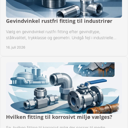
Gevindvinkel rustfri fitting til industrirør
Vælg en gevindvinkel rustfri fitting efter gevindtype,
stålkvalitet, trykklasse og geometri. Undgå fejl i industrielle
rørsystemer ved montage sikkert.
16. juli 2026
Hvilken fitting til korrosivt miljø vælges?
Se, hvilken fitting til korrosivt miljø der passer til medie,