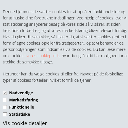
Teltech.dk
0 vare(r) i kurven
Denne hjemmeside sætter cookies for at opnå en funktionel side og
0,00 DKK
for at huske dine foretrukne indstillinger. Ved hjælp af cookies laver vi
statistikker og analyserer besøg på vores side så vi sikrer, at siden
hele tiden forbedres, og at vores markedsføring bliver relevant for dig.
Hvis du giver dit samtykke, så tillader du, at vi sætter cookies (enten i
form af egne cookies og/eller fra tredjeparter), og at vi behandler de
personoplysninger, som indsamles via de cookies. Du kan læse mere
MENU
om cookies i
vores cookiepolitik
, hvor du også altid har mulighed for at
trække dit samtykke tilbage.
FITTINGS
UNION N/M KONISK
Herunder kan du vælge cookies til eller fra. Navnet på de forskellige
HANER & VENTILER
typer af cookies fortæller, hvilket formål de tjener.
RUSRFRI 316
Nødvendige
SLANGER, KOBLINGER & TILBEHØR
Markedsføring
Funktionelle
RØR & TILBEHØR
Statistiske
TEKNIK & AUTOMATIK
Vis cookie detaljer
Rustfri Union N/M konisk 1/8" 316