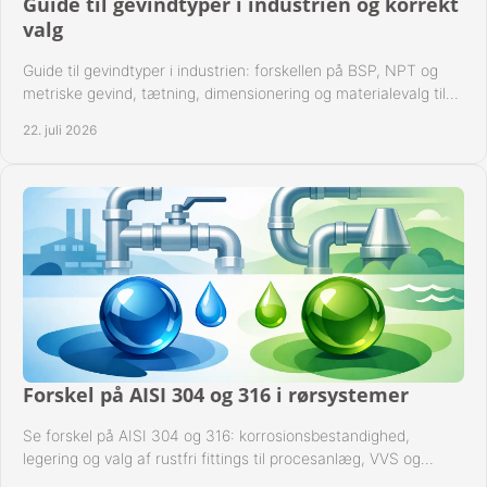
Guide til gevindtyper i industrien og korrekt
valg
Guide til gevindtyper i industrien: forskellen på BSP, NPT og
metriske gevind, tætning, dimensionering og materialevalg til
sikre rørsystemer i drift.
22. juli 2026
Forskel på AISI 304 og 316 i rørsystemer
Se forskel på AISI 304 og 316: korrosionsbestandighed,
legering og valg af rustfri fittings til procesanlæg, VVS og
industrielle rørsystemer under drift.