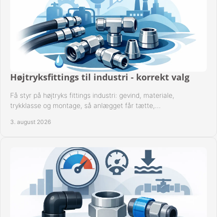
Højtryksfittings til industri - korrekt valg
Få styr på højtryks fittings industri: gevind, materiale,
trykklasse og montage, så anlægget får tætte,
dokumenterbare forbindelser i drift hver dag.
3. august 2026