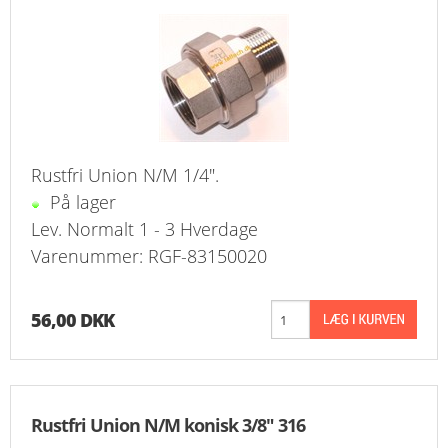
KURV
BESTIL
NYHEDER
TILBUD
Rustfri Union N/M 1/4".
På lager
PROFIL
Lev. Normalt 1 - 3 Hverdage
Varenummer: RGF-83150020
VILKÅR
FAQ
56,00 DKK
SØGNING
KUNDECENTER
Rustfri Union N/M konisk 3/8" 316