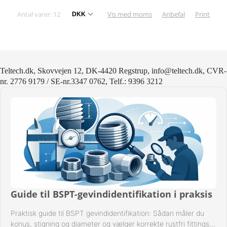
Antal varer: 12
Vis med moms
Anbefal
Print
Teltech.dk, Skovvejen 12, DK-4420 Regstrup, info@teltech.dk, CVR-
nr. 2776 9179 / SE-nr.3347 0762, Telf.: 9396 3212
Guide til BSPT-gevindidentifikation i praksis
Praktisk guide til BSPT gevindidentifikation: Sådan måler du
konus, stigning og diameter og vælger korrekte rustfri fittings