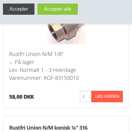
VA FITTINGS & VENTILER
VARME & TILBEHØR
ENTREPENØRARBEJDE- & UDSTYR
VÆRKTØJ
Rustfri Union N/M 1/8".
På lager
BEFÆSTIGELSE
Lev. Normalt 1 - 3 Hverdage
Varenummer: RGF-83150010
BESPÆNDING, GUMMIDELE M.M.
BEARBEJDNING, MONTAGE & HAVEARBEJDE
58,00 DKK
MATERIEL HÅNDTERING
FORSIDE
Rustfri Union N/M konisk ¼" 316