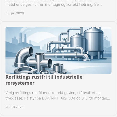
matchende gevind, ren montage og korrekt tætning. Se
metoden til driftssikre forbindelser i praksis.
30. juli 2026
Rørfittings rustfri til industrielle
rørsystemer
Vælg rørfittings rustfri med korrekt gevind, stålkvalitet og
trykklasse. Få styr på BSP, NPT, AISI 304 og 316 før montage
til driftssikre industrielle anlæg.
28. juli 2026